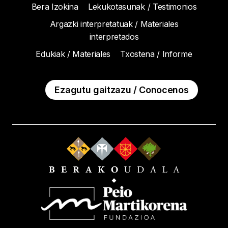
Bera Izokina
Lekukotasunak / Testimonios
Argazki interpretatuak / Materiales
interpretados
Edukiak / Materiales
Txostena / Informe
Ezagutu gaitzazu / Conocenos