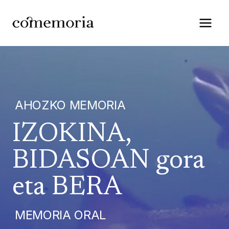
Saltar
al
contenido
AHOZKO MEMORIA
IZOKINA,
BIDASOAN gora
eta BERA
MEMORIA ORAL