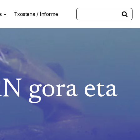
Buscar:
s
Txostena / Informe
 gora eta