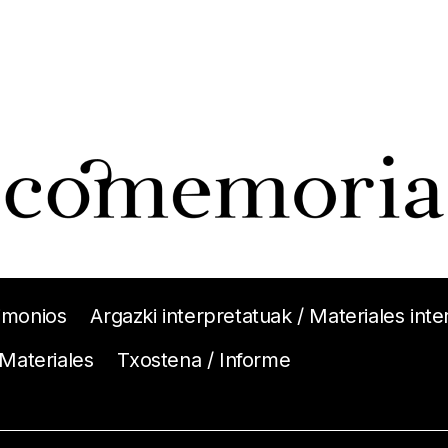
imonios
Argazki interpretatuak / Materiales int
 Materiales
Txostena / Informe