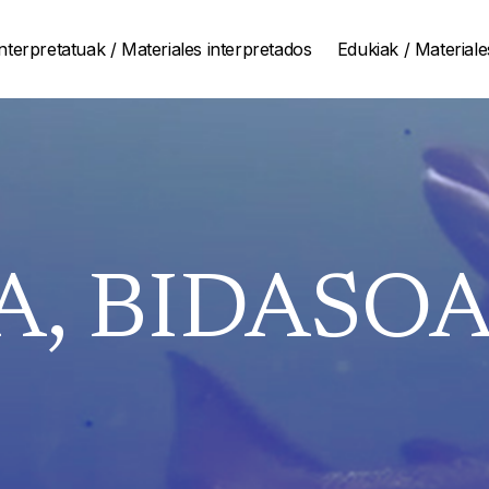
nterpretatuak / Materiales interpretados
Edukiak / Materiale
, BIDASOAN