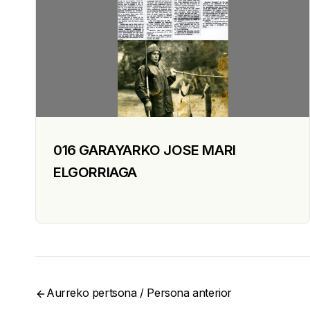
016 GARAYARKO JOSE MARI
ELGORRIAGA
Aurreko pertsona / Persona anterior