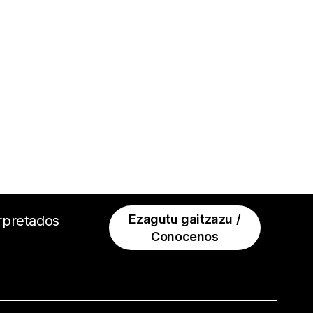
Ezagutu gaitzazu /
erpretados
Conocenos