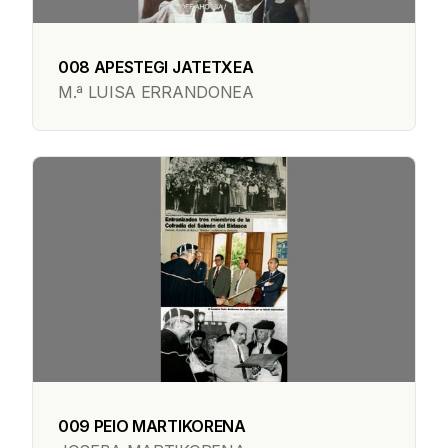
008 APESTEGI JATETXEA
M.ª LUISA ERRANDONEA
009 PEIO MARTIKORENA