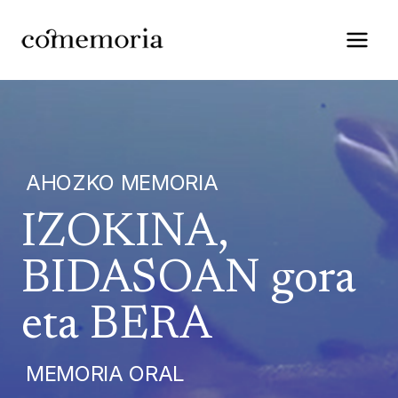
Saltar
al
contenido
AHOZKO MEMORIA
IZOKINA,
BIDASOAN gora
eta BERA
MEMORIA ORAL