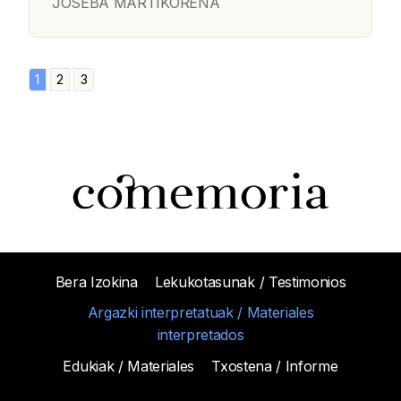
JOSEBA MARTIKORENA
1
2
3
Bera Izokina
Lekukotasunak / Testimonios
Argazki interpretatuak / Materiales
interpretados
Edukiak / Materiales
Txostena / Informe