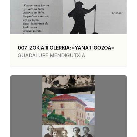
007 IZOKIARI OLERKIA: «YANARI GOZOA»
GUADALUPE MENDIGUTXIA