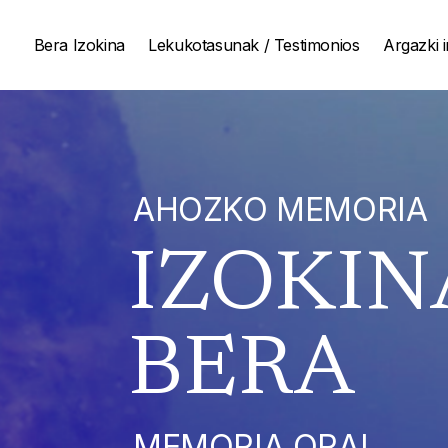
Saltar
Bera Izokina
Lekukotasunak / Testimonios
Argazki i
al
contenido
AHOZKO MEMORIA
IZOKINA
BERA
MEMORIA ORAL