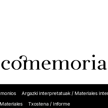
imonios
Argazki interpretatuak / Materiales int
 Materiales
Txostena / Informe