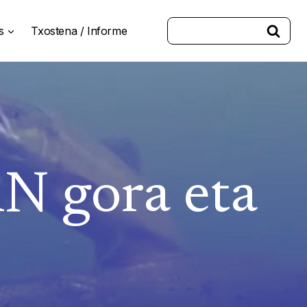
Buscar:
s
Txostena / Informe
 gora eta