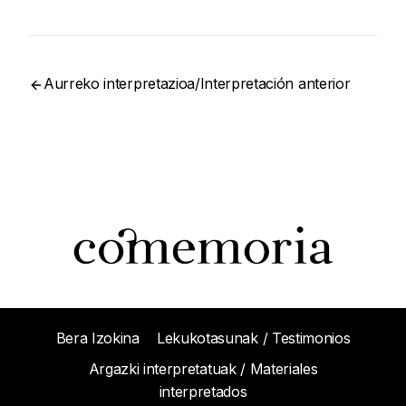
Aurreko interpretazioa/Interpretación anterior
Bera Izokina
Lekukotasunak / Testimonios
Argazki interpretatuak / Materiales
interpretados