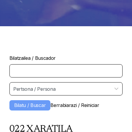
Bilatzailea / Buscador
022 XARATILA