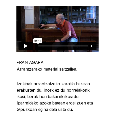
FRAN AGARA
Arrantzarako material saltzailea.
Izokinak arrantzatzeko xaratila berezia
erakusten du. Inork ez du horrelakorik
ikusi, berak hori bakarrik ikusi du.
Iparraldeko azoka batean erosi zuen eta
Gipuzkoan egina dela uste du.