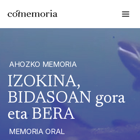
Saltar
al
contenido
AHOZKO MEMORIA
IZOKINA,
BIDASOAN gora
eta BERA
MEMORIA ORAL